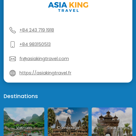
+84 243 719 1918
+84 983150513
fr@asiakingtravel.com
https://asiakingtravel.fr
Destinations
Vietnam
Cambodge
Laos