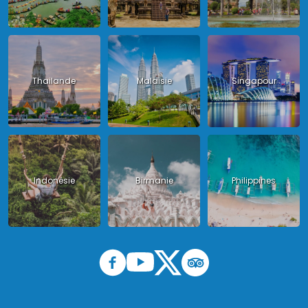
Thailande
Malaisie
Singapour
Indonésie
Birmanie
Philippines