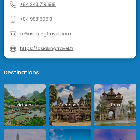
+84 243 719 1918
+84 983150513
fr@asiakingtravel.com
https://asiakingtravel.fr
Destinations
Vietnam
Cambodge
Laos