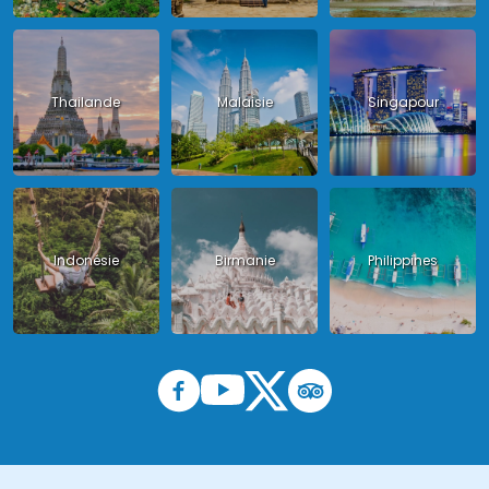
Thailande
Malaisie
Singapour
Indonésie
Birmanie
Philippines