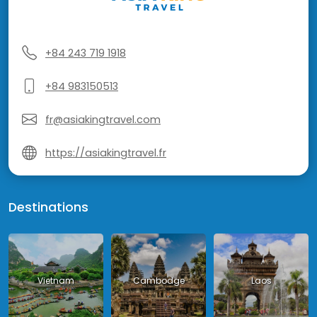
+84 243 719 1918
+84 983150513
fr@asiakingtravel.com
https://asiakingtravel.fr
Destinations
Vietnam
Cambodge
Laos