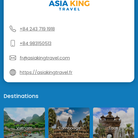
+84 243 719 1918
+84 983150513
fr@asiakingtravel.com
https://asiakingtravel.fr
Destinations
Vietnam
Cambodge
Laos