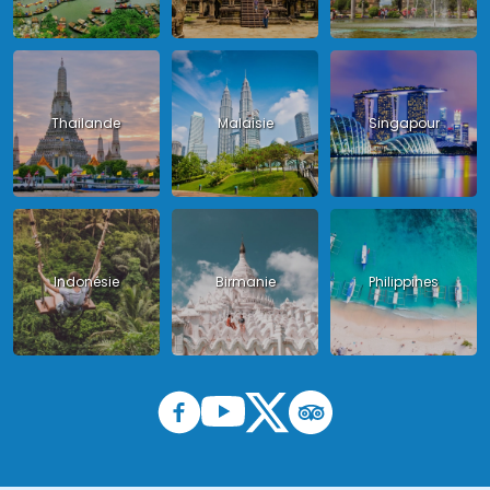
Thailande
Malaisie
Singapour
Indonésie
Birmanie
Philippines