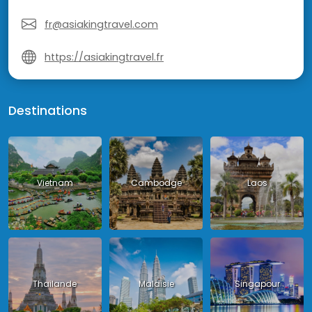
fr@asiakingtravel.com
https://asiakingtravel.fr
Destinations
Vietnam
Cambodge
Laos
Thailande
Malaisie
Singapour