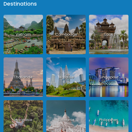
Destinations
Vietnam
Cambodge
Laos
Thailande
Malaisie
Singapour
Indonésie
Birmanie
Philippines