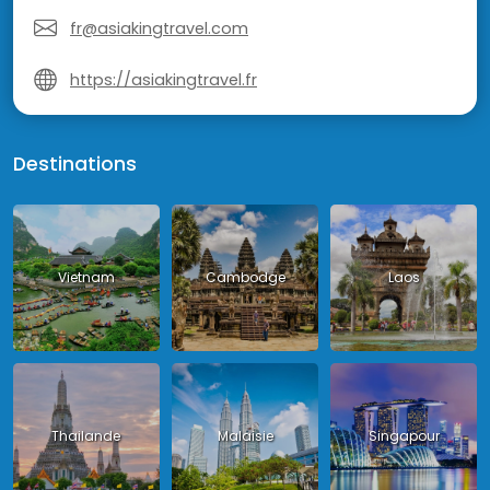
fr@asiakingtravel.com
https://asiakingtravel.fr
Destinations
Vietnam
Cambodge
Laos
Thailande
Malaisie
Singapour