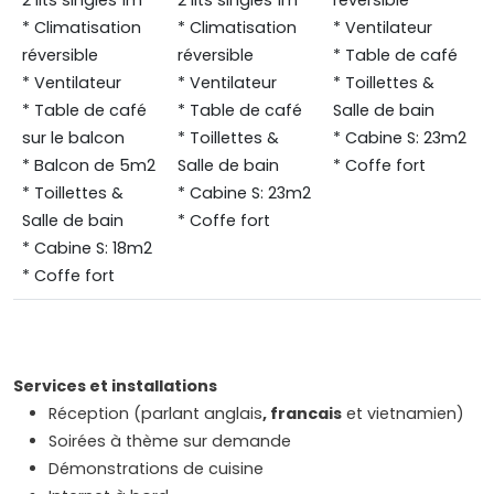
2 lits singles 1m
2 lits singles 1m
réversible
* Climatisation
* Climatisation
* Ventilateur
réversible
réversible
* Table de café
* Ventilateur
* Ventilateur
* Toillettes &
* Table de café
* Table de café
Salle de bain
sur le balcon
* Toillettes &
* Cabine S: 23m2
* Balcon de 5m2
Salle de bain
* Coffe fort
* Toillettes &
* Cabine S: 23m2
Salle de bain
* Coffe fort
* Cabine S: 18m2
* Coffe fort
Services et installations
Réception (parlant anglais
, francais
et vietnamien)
Soirées à thème sur demande
Démonstrations de cuisine