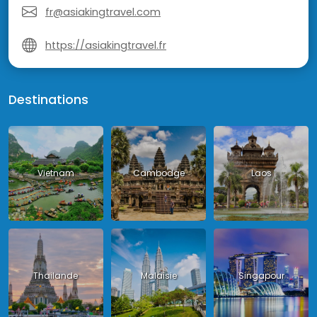
fr@asiakingtravel.com
https://asiakingtravel.fr
Destinations
Vietnam
Cambodge
Laos
Thailande
Malaisie
Singapour