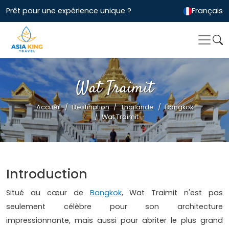
Prêt pour une expérience unique ?
Français
Wat Traimit
Accueil
Destination
Thailande
Bangkok
Wat Traimit
Introduction
Situé au cœur de
Bangkok
, Wat Traimit n'est pas
seulement célèbre pour son architecture
impressionnante, mais aussi pour abriter le plus grand