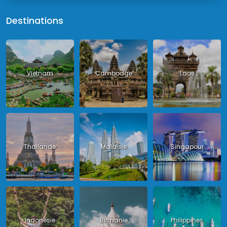
Destinations
Vietnam
Cambodge
Laos
Thailande
Malaisie
Singapour
Indonésie
Birmanie
Philippines