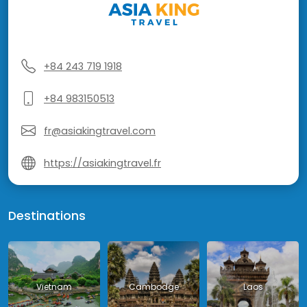
+84 243 719 1918
+84 983150513
fr@asiakingtravel.com
https://asiakingtravel.fr
Destinations
Vietnam
Cambodge
Laos