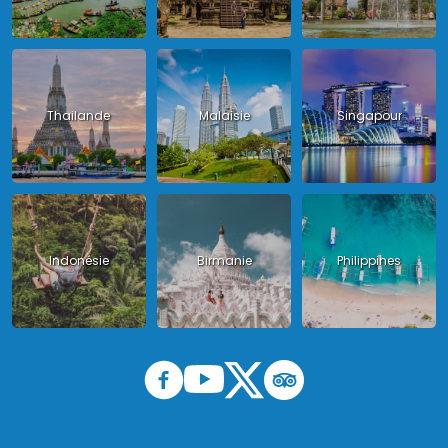
Thailande
Malaisie
Singapour
Indonésie
Birmanie
Philippines