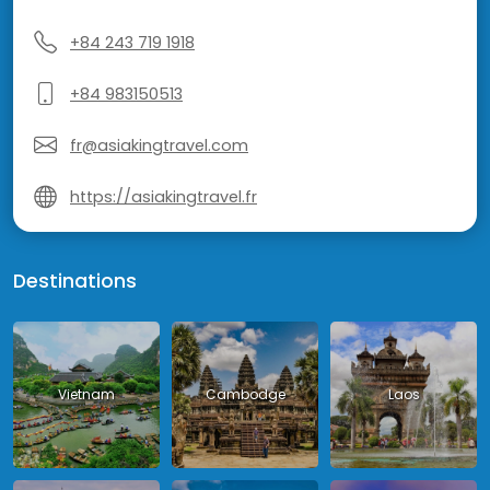
+84 243 719 1918
+84 983150513
fr@asiakingtravel.com
https://asiakingtravel.fr
Destinations
Vietnam
Cambodge
Laos