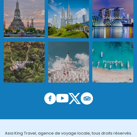
Thailande
Malaisie
Singapour
Indonésie
Birmanie
Philippines
Asia King Travel, agence de voyage locale, tous droits réservés.