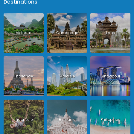
Destinations
Vietnam
Cambodge
Laos
Thailande
Malaisie
Singapour
Indonésie
Birmanie
Philippines