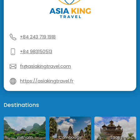
+84 243 719 1918
+84 983150513
fr@asiakingtravel.com
https://asiakingtravel.fr
Destinations
Vietnam
Cambodge
Laos