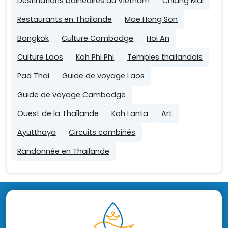
Destinations balnéaires au Vietnam
Chiang Mai
Restaurants en Thailande
Mae Hong Son
Bangkok
Culture Cambodge
Hoi An
Culture Laos
Koh Phi Phi
Temples thaïlandais
Pad Thai
Guide de voyage Laos
Guide de voyage Cambodge
Ouest de la Thaïlande
Koh Lanta
Art
Ayutthaya
Circuits combinés
Randonnée en Thailande