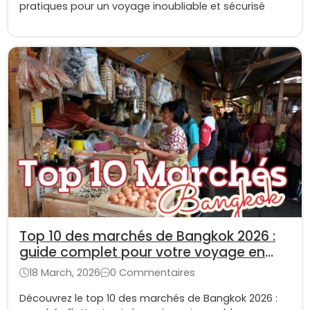
pratiques pour un voyage inoubliable et sécurisé
Top 10 des marchés de Bangkok 2026 :
guide complet pour votre voyage en
Thaïlande
18 March, 2026
0 Commentaires
Découvrez le top 10 des marchés de Bangkok 2026 :