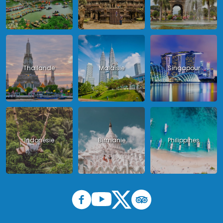
Thailande
Malaisie
Singapour
Indonésie
Birmanie
Philippines