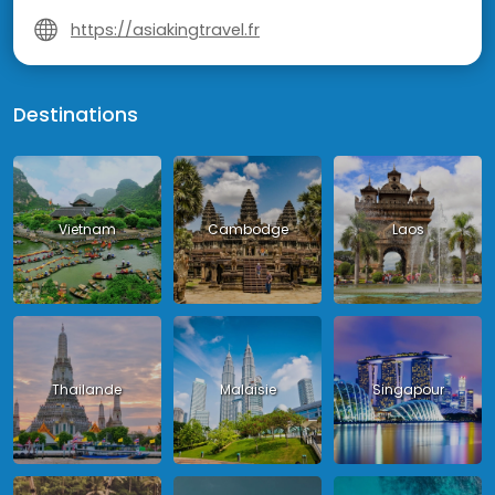
https://asiakingtravel.fr
Destinations
Vietnam
Cambodge
Laos
Thailande
Malaisie
Singapour