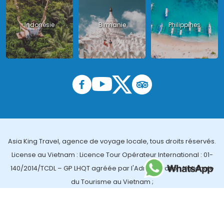
Indonésie
Birmanie
Philippines
Asia King Travel, agence de voyage locale, tous droits réservés.
License au Vietnam : Licence Tour Opérateur International : 01-
140/2014/TCDL – GP LHQT agréée par l'Administration Nationale
du Tourisme au Vietnam ;
License en Thailande : 14/03366 par le Bureau des affaires
touristiques et de l'enregistrement des guides (TBGR) et le
bureau du développement du tourisme de la Thailande