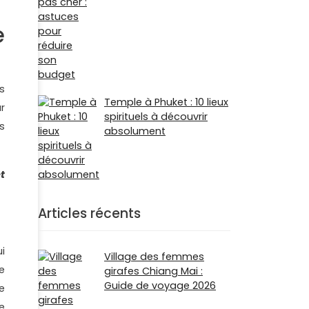
e
s
Temple à Phuket : 10 lieux
r
spirituels à découvrir
es
absolument
t
Articles récents
i
Village des femmes
e
girafes Chiang Mai :
Guide de voyage 2026
e
e