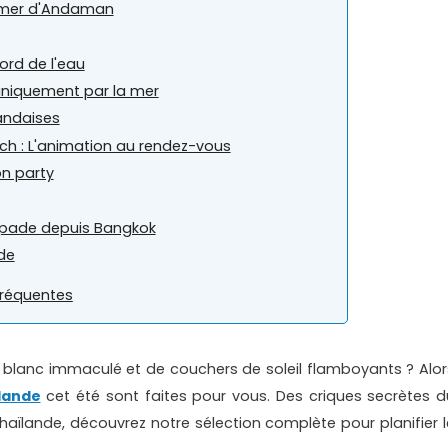
la mer d'Andaman
ord de l'eau
 uniquement par la mer
landaises
ch : L'animation au rendez-vous
n party
apade depuis Bangkok
nde
fréquentes
le blanc immaculé et de couchers de soleil flamboyants ? Alor
lande
cet été sont faites pour vous. Des criques secrètes d
aïlande, découvrez notre sélection complète pour planifier l