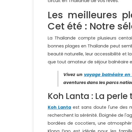
circuit en Thaïlande de vos rêves.
Les meilleures p
Cet été : Notre sé
La Thaïlande compte plusieurs centain
bonnes plages en Thaïlande peut semble
beauté naturelle, leur accessibilité et l
que tout amateur de séjour balnéaire en 
Vivez un
voyage balnéaire en
aventures dans les parcs nati
Koh Lanta : La perle
Koh Lanta
est sans doute l'une des me
recherchent la sérénité. Éloignée de l'a
bordées de cocotiers, une atmosphèr
Klong Dao est idéale pour les famil