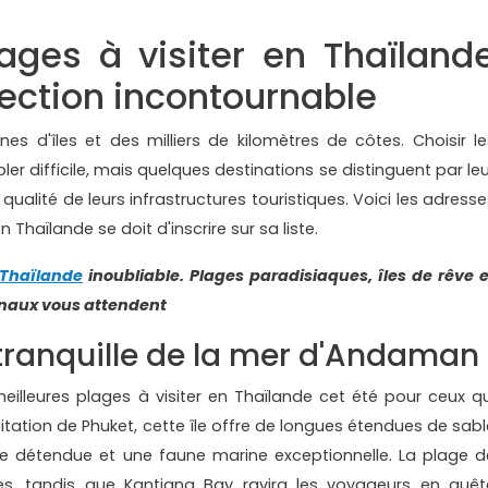
lages à visiter en Thaïland
lection incontournable
es d'îles et des milliers de kilomètres de côtes. Choisir le
r difficile, mais quelques destinations se distinguent par leu
a qualité de leurs infrastructures touristiques. Voici les adress
Thaïlande se doit d'inscrire sur sa liste.
 Thaïlande
inoubliable. Plages paradisiaques, îles de rêve e
onaux vous attendent
 tranquille de la mer d'Andaman
illeures plages à visiter en Thaïlande cet été pour ceux qu
gitation de Phuket, cette île offre de longues étendues de sabl
e détendue et une faune marine exceptionnelle. La plage d
les, tandis que Kantiang Bay ravira les voyageurs en quêt