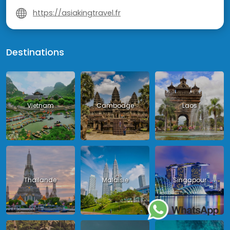
https://asiakingtravel.fr
Destinations
Vietnam
Cambodge
Laos
Thailande
Malaisie
Singapour