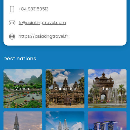
+84 983150513
fr@asiakingtravel.com
https://asiakingtravel.fr
Destinations
Vietnam
Cambodge
Laos