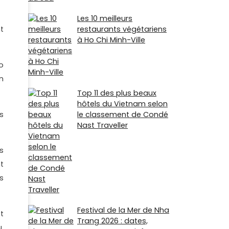
Les 10 meilleurs
t
restaurants végétariens
à Ho Chi Minh-Ville
o
n
Top 11 des plus beaux
hôtels du Vietnam selon
s
le classement de Condé
Nast Traveller
s
t
s
Festival de la Mer de Nha
t
Trang 2026 : dates,
,