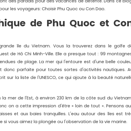
 sont des paradis pour des vacances de détente. Dans ce blog
pour les voyageurs: Choisir Phu Quoc ou Con Dao.
hique de Phu Quoc et Co
 grande île du Vietnam. Vous la trouverez dans le golfe d
est de Hô Chi Minh-Ville. Elle a presque tout : 99 montagnes
endues de plage. La mer qui l'entoure est d'une belle couleu
t donc parfaite pour toutes sortes d'activités nautiques. A
it sur la liste de l'UNESCO, ce qui ajoute à la beauté naturell
 la mer de l'Est, à environ 230 km de la côte sud du Vietnam
onc on a cette impression d'être « loin de tout ». Pensons au
ses et aux baies tranquilles. L'eau autour des îles est trè
ale si vous aimez la plongée ou l'observation de la vie marine.