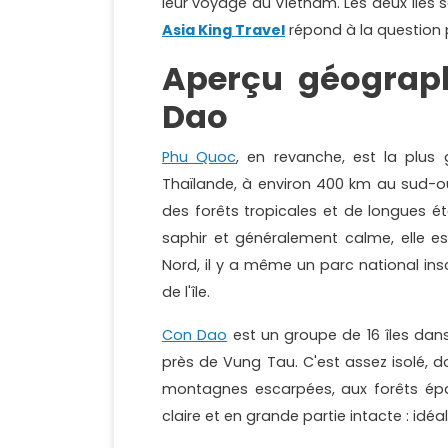
leur voyage au Vietnam. Les deux îles
Asia King Travel
répond à la question 
Aperçu géograp
Dao
Phu Quoc
, en revanche, est la plus
Thaïlande, à environ 400 km au sud-ou
des forêts tropicales et de longues ét
saphir et généralement calme, elle es
Nord, il y a même un parc national inscr
de l'île.
Con Dao
est un groupe de 16 îles dans
près de Vung Tau. C'est assez isolé, d
montagnes escarpées, aux forêts épais
claire et en grande partie intacte : idé