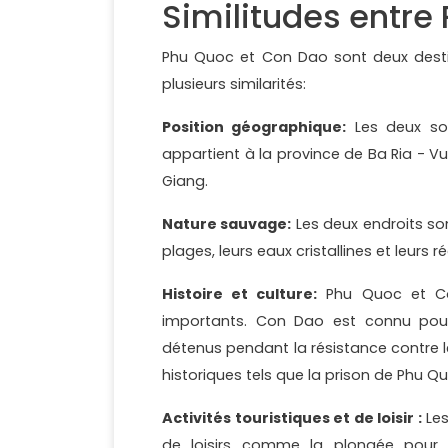
Similitudes entre
Phu Quoc et Con Dao sont deux destin
plusieurs similarités:
Position géographique:
Les deux son
appartient à la province de Ba Ria - V
Giang.
Nature sauvage:
Les deux endroits so
plages, leurs eaux cristallines et leurs ré
Histoire et culture:
Phu Quoc et Co
importants. Con Dao est connu pour 
détenus pendant la résistance contre l
historiques tels que la prison de Phu Q
Activités touristiques et de loisir :
Les
de loisirs comme la plongée pour o