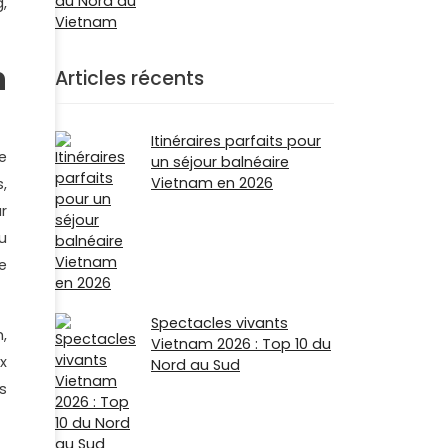
,
n
Articles récents
Itinéraires parfaits pour
e
un séjour balnéaire
Vietnam en 2026
,
r
u
e
Spectacles vivants
,
Vietnam 2026 : Top 10 du
x
Nord au Sud
s