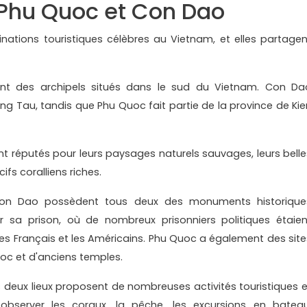
 Phu Quoc et Con Dao
ations touristiques célèbres au Vietnam, et elles partagen
t des archipels situés dans le sud du Vietnam. Con Da
ung Tau, tandis que Phu Quoc fait partie de la province de Kie
nt réputés pour leurs paysages naturels sauvages, leurs belle
cifs coralliens riches.
n Dao possèdent tous deux des monuments historique
sa prison, où de nombreux prisonniers politiques étaien
es Français et les Américains. Phu Quoc a également des site
uoc et d'anciens temples.
 deux lieux proposent de nombreuses activités touristiques e
bserver les coraux, la pêche, les excursions en bateau