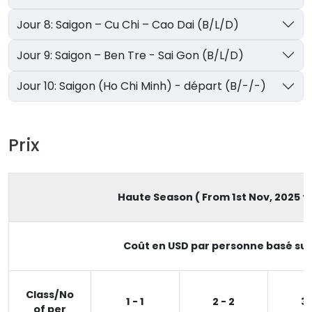
Jour 8: Saigon – Cu Chi – Cao Dai (B/L/D)
Jour 9: Saigon – Ben Tre - Sai Gon (B/L/D)
Jour 10: Saigon (Ho Chi Minh) - départ (B/-/-)
Prix
Haute Season ( From 1st Nov, 2025 to
Coût en USD par personne basé sur
Class/No
1 - 1
2 - 2
3 
of per