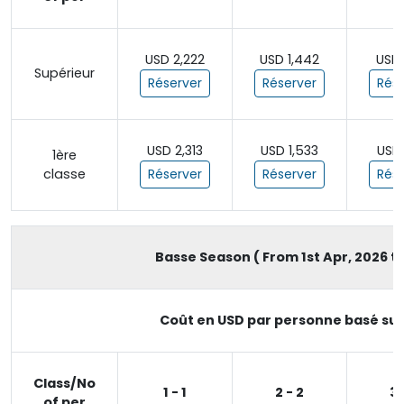
USD 2,222
USD 1,442
USD 
Supérieur
Réserver
Réserver
Rése
USD 2,313
USD 1,533
USD 
1ère
classe
Réserver
Réserver
Rése
Basse Season ( From 1st Apr, 2026 to
Coût en USD par personne basé sur
Class/No
1 - 1
2 - 2
3 
of per