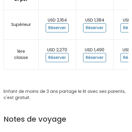
USD 2,164
USD 1,384
USD 
Supérieur
Réserver
Réserver
Rése
USD 2,270
USD 1,490
USD 
1ère
classe
Réserver
Réserver
Rése
Enfant de moins de 3 ans partage le lit avec ses parents,
c'est gratuit.
Notes de voyage