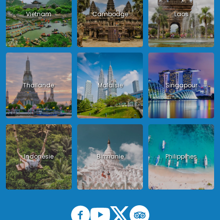
Vietnam
Cambodge
Laos
Thailande
Malaisie
Singapour
Indonésie
Birmanie
Philippines