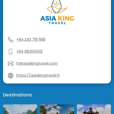
+84 243 719 1918
+84 983150513
fr@asiakingtravel.com
https://asiakingtravel.fr
Destinations