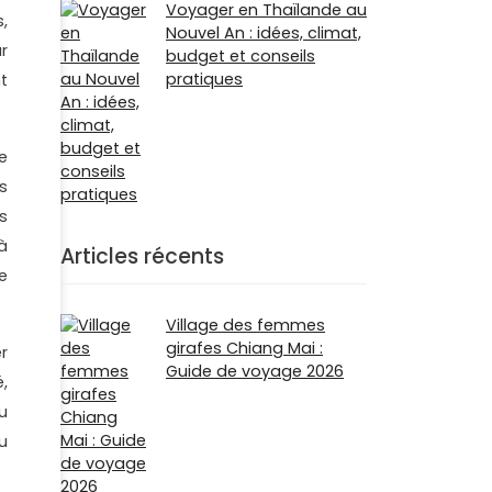
Voyager en Thaïlande au
,
Nouvel An : idées, climat,
r
budget et conseils
pratiques
t
e
s
s
à
Articles récents
e
Village des femmes
girafes Chiang Mai :
r
Guide de voyage 2026
,
u
u