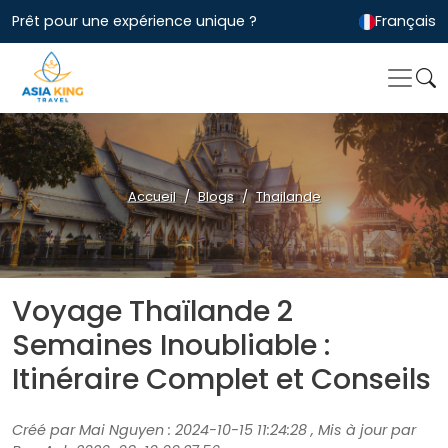
Prêt pour une expérience unique ?
Français
Accueil
Blogs
Thailande
Voyage Thaïlande 2
Semaines Inoubliable :
Itinéraire Complet et Conseils
Créé par Mai Nguyen : 2024-10-15 11:24:28 , Mis à jour par