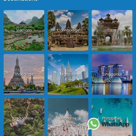
Vietnam
Cambodge
Laos
Thailande
Malaisie
Singapour
Indonésie
Birmanie
Philippines