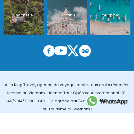
Indonésie
Birmanie
Philippines
Asia King Travel, agence de voyage locale, tous droits réservés.
License au Vietnam : Licence Tour Opérateur International : 01-
140/2014/TCDL – GP LHQT agréée par l'Administration Nationale
du Tourisme au Vietnam ;
License en Thailande : 14/03366 par le Bureau des affaires
touristiques et de l'enregistrement des guides (TBGR) et le
bureau du développement du tourisme de la Thailande