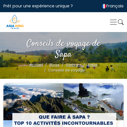
Prêt pour une expérience unique ?
Français
Conseils de voyage de
Sapa
Accueil
Blogs
Vietnam
Sapa
Conseils de voyage