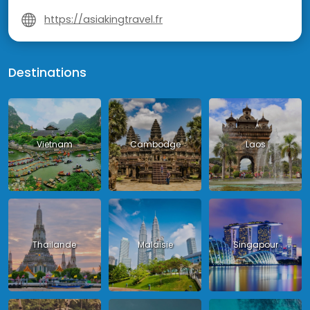
https://asiakingtravel.fr
Destinations
Vietnam
Cambodge
Laos
Thailande
Malaisie
Singapour