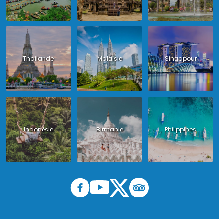
Thailande
Malaisie
Singapour
Indonésie
Birmanie
Philippines