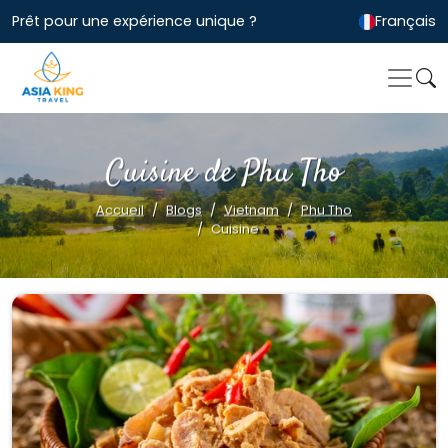
Prêt pour une expérience unique ?
Français
Cuisine de Phu Tho
Accueil
Blogs
Vietnam
Phu Tho
Cuisine