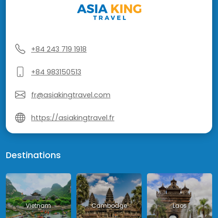
+84 243 719 1918
+84 983150513
fr@asiakingtravel.com
https://asiakingtravel.fr
Destinations
Vietnam
Cambodge
Laos