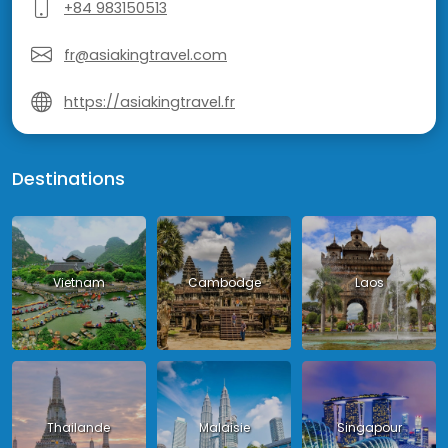
+84 983150513
fr@asiakingtravel.com
https://asiakingtravel.fr
Destinations
Vietnam
Cambodge
Laos
Thailande
Malaisie
Singapour