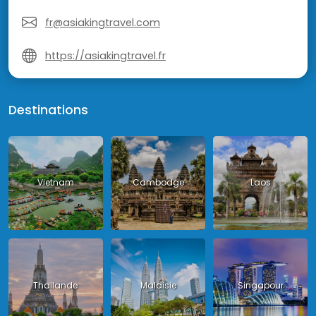
fr@asiakingtravel.com
https://asiakingtravel.fr
Destinations
Vietnam
Cambodge
Laos
Thailande
Malaisie
Singapour