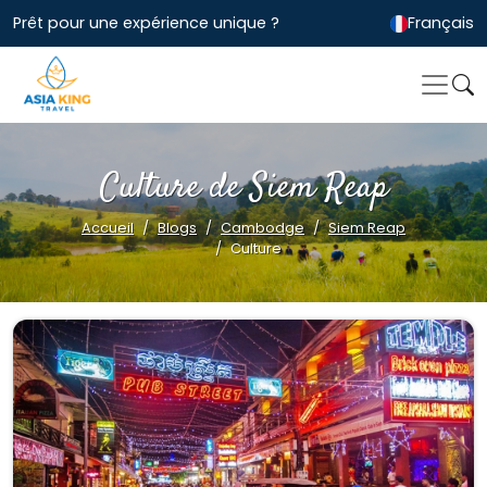
Prêt pour une expérience unique ?
Français
Culture de Siem Reap
Accueil
Blogs
Cambodge
Siem Reap
Culture