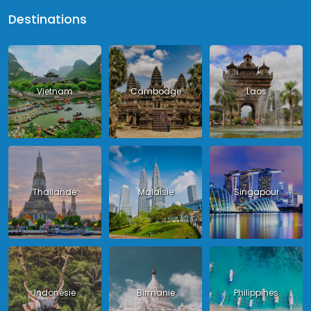
Destinations
Vietnam
Cambodge
Laos
Thailande
Malaisie
Singapour
Indonésie
Birmanie
Philippines