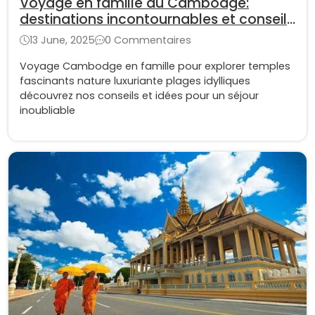
Voyage en famille au Cambodge:
destinations incontournables et conseils
pratiques
13 June, 2025
0 Commentaires
Voyage Cambodge en famille pour explorer temples
fascinants nature luxuriante plages idylliques
découvrez nos conseils et idées pour un séjour
inoubliable