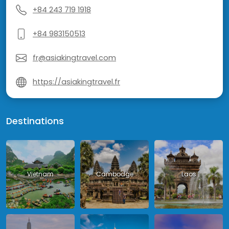
+84 243 719 1918
+84 983150513
fr@asiakingtravel.com
https://asiakingtravel.fr
Destinations
Vietnam
Cambodge
Laos