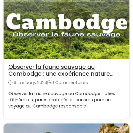
Observer la faune sauvage au
Cambodge : une expérience nature
unique en Asie du Sud-Est
16 January, 2026
0 Commentaires
Observer la faune sauvage au Cambodge : idées
d’itinéraires, parcs protégés et conseils pour un
voyage au Cambodge responsable