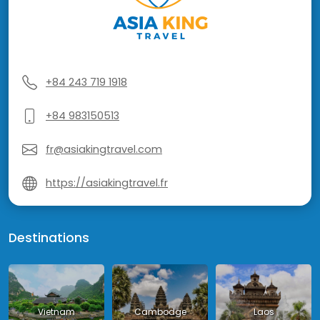
+84 243 719 1918
+84 983150513
fr@asiakingtravel.com
https://asiakingtravel.fr
Destinations
Vietnam
Cambodge
Laos