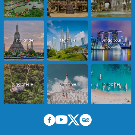
Thailande
Malaisie
Singapour
Indonésie
Birmanie
Philippines