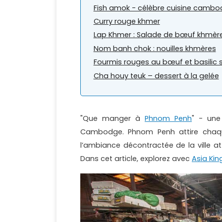
Fish amok - célèbre cuisine cambo
Curry rouge khmer
Lap Khmer : Salade de bœuf khmère
Nom banh chok : nouilles khmères
Fourmis rouges au bœuf et basilic 
Cha houy teuk – dessert à la gelée
"Que manger à
Phnom Penh
" - une
Cambodge. Phnom Penh attire chaque 
l’ambiance décontractée de la ville a
Dans cet article, explorez avec
Asia Kin