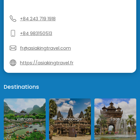
+84 243 719 1918
+84 983150513
fr@asiakingtravel.com
https://asiakingtravel.fr
Destinations
Vietnam
Cambodge
Laos