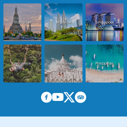
Thailande
Malaisie
Singapour
Indonésie
Birmanie
Philippines