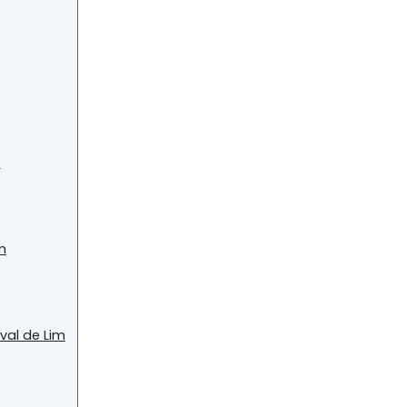
s
m
ival de Lim