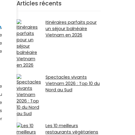
Articles récents
Itinéraires parfaits pour
m
,
un séjour balnéaire
e
Vietnam en 2026
e
e
Spectacles vivants
Vietnam 2026 : Top 10 du
e
Nord au Sud
u
e
s
r
Les 10 meilleurs
restaurants végétariens