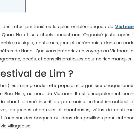
e des fêtes printanières les plus emblématiques du
Vietna
 Quan Ho et ses rituels ancestraux. Organisé juste après l
semble musique, costumes, jeux et cérémonies dans un cadr
mètres de Hanoi. Que vous prépariez un voyage au Vietnam, c
rogramme, accès, et conseils pratiques pour ne rien manquer.
estival de Lim ?
ội Lim) est une grande fête populaire organisée chaque anné
 de Bac Ninh, au nord du Vietnam. Il est principalement conn
u chant alterné inscrit au patrimoine culturel immatériel d
tival, de jeunes chanteurs et chanteuses, vêtus de costume
font face sur des barques ou dans des pavillons pour entonne
ie villageoise.