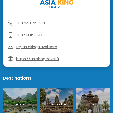
+84 243 719 1918
+84 983150513
fr@asiakingtravel.com
https://asiakingtravel.fr
Destinations
Vietnam
Cambodge
Laos