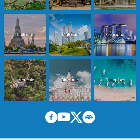
Thailande
Malaisie
Singapour
Indonésie
Birmanie
Philippines