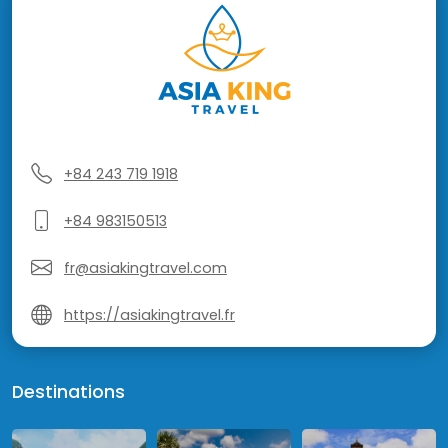
+84 243 719 1918
+84 983150513
fr@asiakingtravel.com
https://asiakingtravel.fr
Destinations