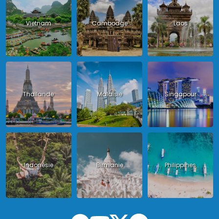
Vietnam
Cambodge
Laos
Thailande
Malaisie
Singapour
Indonésie
Birmanie
Philippines