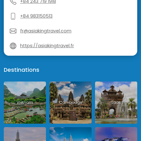
+84 243 719 1918
+84 983150513
fr@asiakingtravel.com
https://asiakingtravel.fr
Destinations
Vietnam
Cambodge
Laos