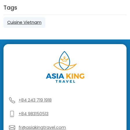
Tags
Cuisine Vietnam
+84 243 719 1918
+84 983150513
fr@asiakingtravel.com