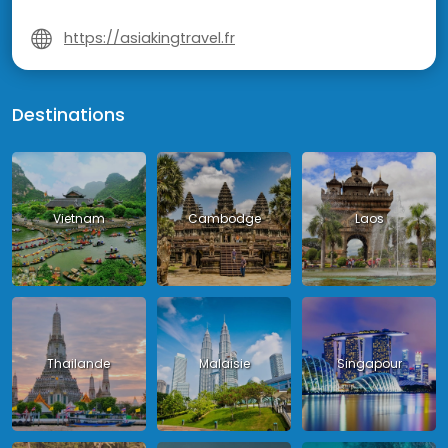
https://asiakingtravel.fr
Destinations
Vietnam
Cambodge
Laos
Thailande
Malaisie
Singapour