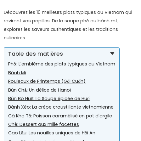
Découvrez les 10 meilleurs plats typiques au Vietnam qui
raviront vos papilles. De la soupe phở au bánh mì,
explorez les saveurs authentiques et les traditions
culinaires
Table des matières
Phở: L'emblème des plats typiques au Vietnam
Bánh Mì
Rouleaux de Printemps (Gỏi Cuốn)
Bún Chả: Un délice de Hanoï
Bún Bò Huế: La Soupe épicée de Huế
Bánh Xèo: La crêpe croustillante vietnamienne
Cá Kho Tộ: Poisson caramélisé en pot d'argile
Chè: Dessert aux mille facettes
Cao Lầu: Les nouilles uniques de Hội An