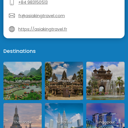
+84 983150513
fr@asiakingtravel.com
https://asiakingtravel.fr
Destinations
Vietnam
Cambodge
Laos
Thailande
Malaisie
Singapour