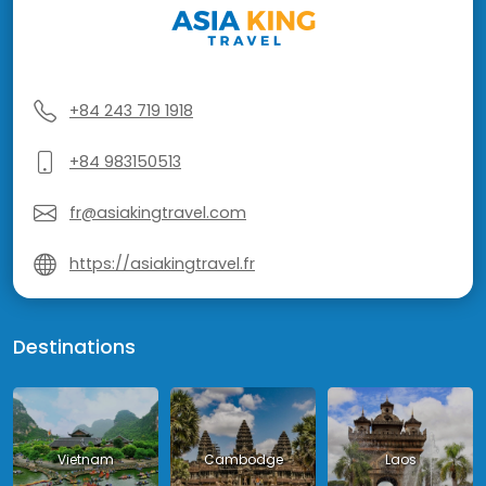
+84 243 719 1918
+84 983150513
fr@asiakingtravel.com
https://asiakingtravel.fr
Destinations
Vietnam
Cambodge
Laos