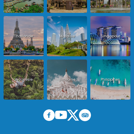
Thailande
Malaisie
Singapour
Indonésie
Birmanie
Philippines