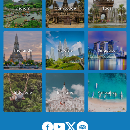
Vietnam
Cambodge
Laos
Thailande
Malaisie
Singapour
Indonésie
Birmanie
Philippines