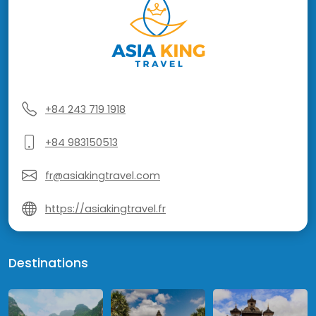
+84 243 719 1918
+84 983150513
fr@asiakingtravel.com
https://asiakingtravel.fr
Destinations