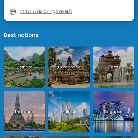
https://asiakingtravel.fr
Destinations
Vietnam
Cambodge
Laos
Thailande
Malaisie
Singapour