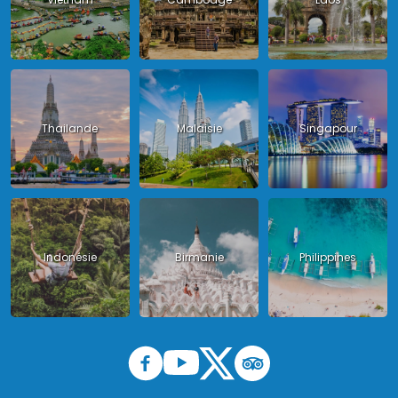
Thailande
Malaisie
Singapour
Indonésie
Birmanie
Philippines