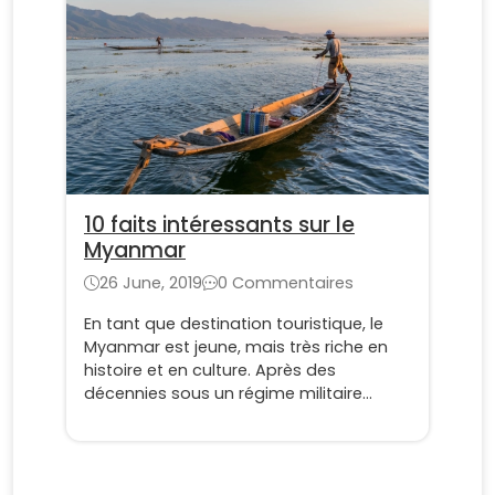
bien sûr il ne tient qu’à vous d’y ajouter
ceux que vous aurez eu l’occasion de
tester et qui ont su vous plaire.
10 faits intéressants sur le
Myanmar
26 June, 2019
0 Commentaires
En tant que destination touristique, le
Myanmar est jeune, mais très riche en
histoire et en culture. Après des
décennies sous un régime militaire
oppressif, le pays s'ouvre enfin.