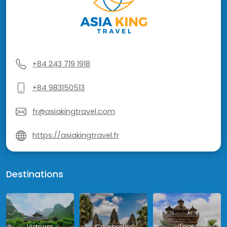
+84 243 719 1918
+84 983150513
fr@asiakingtravel.com
https://asiakingtravel.fr
Destinations
Vietnam
Cambodge
Laos