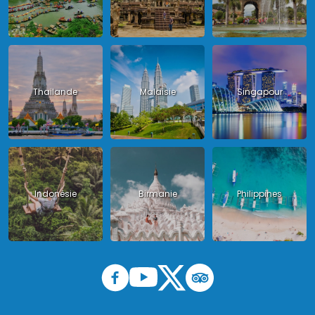
Thailande
Malaisie
Singapour
Indonésie
Birmanie
Philippines