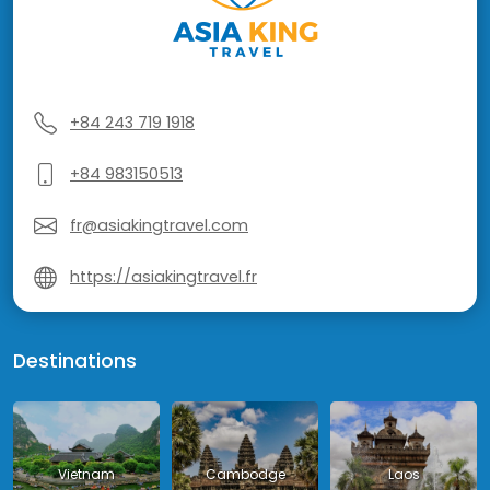
+84 243 719 1918
+84 983150513
fr@asiakingtravel.com
https://asiakingtravel.fr
Destinations
Vietnam
Cambodge
Laos