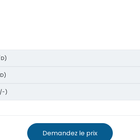
L/D)
L/D)
L/-)
Demandez le prix