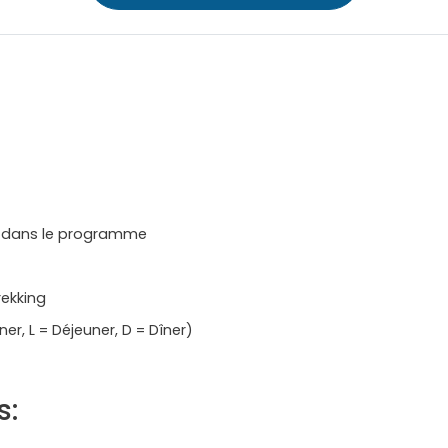
és dans le programme
rekking
r, L = Déjeuner, D = Dîner)
s: