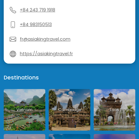
+84 243 719 1918
+84 983150513
fr@asiakingtravel.com
https://asiakingtravel.fr
Destinations
Vietnam
Cambodge
Laos