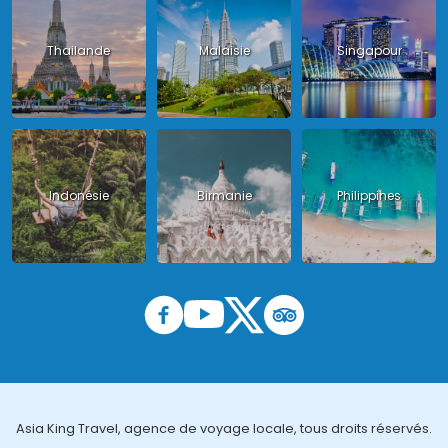
Thailande
Malaisie
Singapour
Indonésie
Birmanie
Philippines
Asia King Travel, agence de voyage locale, tous droits réservés.