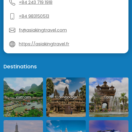
+84 243 719 1918
+84 983150513
fr@asiakingtravel.com
https://asiakingtravel.fr
Destinations
Vietnam
Cambodge
Laos