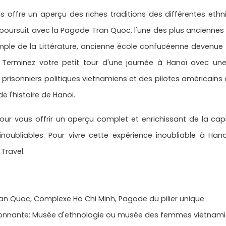
 offre un aperçu des riches traditions des différentes ethni
 se poursuit avec la Pagode Tran Quoc, l'une des plus anciennes
mple de la Littérature, ancienne école confucéenne devenue 
Terminez votre petit tour d'une journée à Hanoï avec une 
 prisonniers politiques vietnamiens et des pilotes américains
e l'histoire de Hanoï.
r vous offrir un aperçu complet et enrichissant de la capi
s inoubliables. Pour vivre cette expérience inoubliable à H
Travel.
ran Quoc, Complexe Ho Chi Minh, Pagode du pilier unique
 étonnante: Musée d'ethnologie ou musée des femmes vietnam