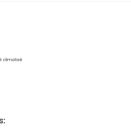
é climatisé
s: