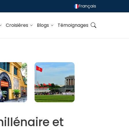
Français
Croisières
Blogs
Témoignages
millénaire et