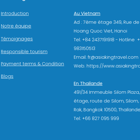
Au Vietnam
Introduction
Ad : 7ème étage 349, Rue de
Notre équipe
Hoang Quoc Viet, Hanoi
Témoignages
Tel: +84 2437191918 - Hotline 
983150513
Responsible tourism
Email: fr@asiakingtravel.com
Payment terms & Condition
Web: https://www.asiakingtra
Blogs
En Thailande
491/34 Immeuble Silom Plaza,
étage, route de Silom, Silom
Rak, Bangkok 10500, Thaïlande
Tel: +66 827 095 999