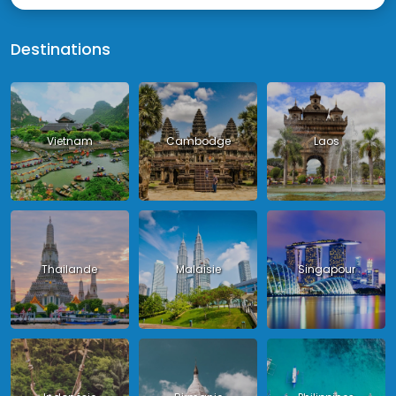
Destinations
Vietnam
Cambodge
Laos
Thailande
Malaisie
Singapour