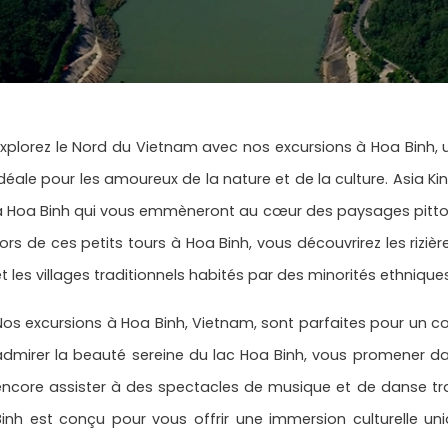
Explorez le Nord du Vietnam avec nos excursions à Hoa Binh, u
idéale pour les amoureux de la nature et de la culture. Asia Ki
à Hoa Binh qui vous emmèneront au cœur des paysages pitto
Lors de ces petits tours à Hoa Binh, vous découvrirez les riziè
et les villages traditionnels habités par des minorités ethniq
Nos excursions à Hoa Binh, Vietnam, sont parfaites pour un c
admirer la beauté sereine du lac Hoa Binh, vous promener dan
encore assister à des spectacles de musique et de danse trad
Binh est conçu pour vous offrir une immersion culturelle u