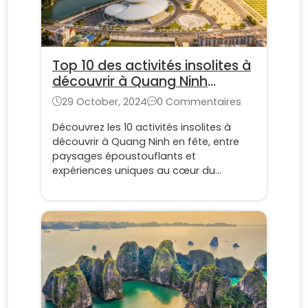
Top 10 des activités insolites à
découvrir à Quang Ninh
pendant le festival
29 October, 2024
0 Commentaires
Découvrez les 10 activités insolites à
découvrir à Quang Ninh en fête, entre
paysages époustouflants et
expériences uniques au cœur du
Vietnam