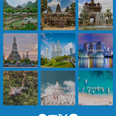
Vietnam
Cambodge
Laos
Thailande
Malaisie
Singapour
Indonésie
Birmanie
Philippines