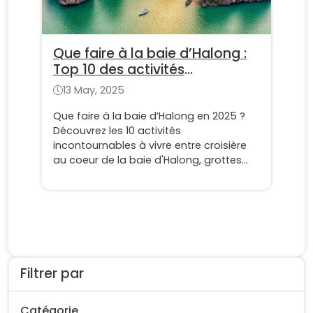
Que faire à la baie d’Halong :
Top 10 des activités
immanquables en 2025
13 May, 2025
Que faire à la baie d’Halong en 2025 ?
Découvrez les 10 activités
incontournables à vivre entre croisière
au coeur de la baie d'Halong, grottes
mystiques - Vivez le meilleur de la baie
du nord Vietnam
Filtrer par
Catégorie