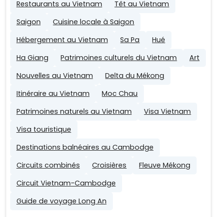
Restaurants au Vietnam
Têt au Vietnam
Saigon
Cuisine locale à Saigon
Hébergement au Vietnam
Sa Pa
Hué
Ha Giang
Patrimoines culturels du Vietnam
Art
Nouvelles au Vietnam
Delta du Mékong
Itinéraire au Vietnam
Moc Chau
Patrimoines naturels au Vietnam
Visa Vietnam
Visa touristique
Destinations balnéaires au Cambodge
Circuits combinés
Croisières
Fleuve Mékong
Circuit Vietnam-Cambodge
Guide de voyage Long An