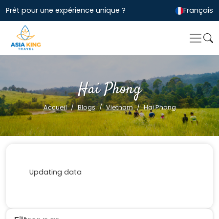
Prêt pour une expérience unique ?
Français
Hai Phong
Accueil
Blogs
Vietnam
Hai Phong
Updating data