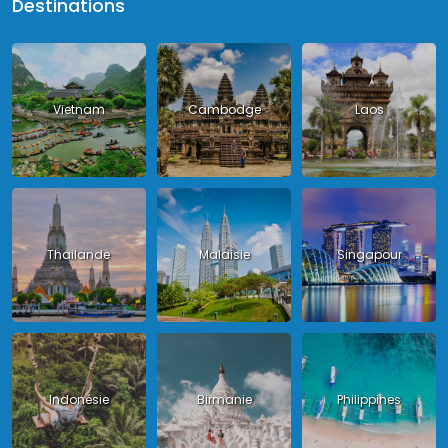
Destinations
Vietnam
Cambodge
Laos
Thailande
Malaisie
Singapour
Indonésie
Birmanie
Philippines